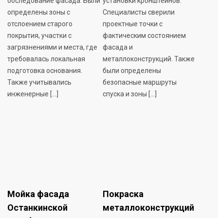
обследование фасада. Были
установки кронштейнов.
определены зоны с
Специалисты сверили
отслоением старого
проектные точки с
покрытия, участки с
фактическим состоянием
загрязнениями и места, где
фасада и
требовалась локальная
металлоконструкций. Также
подготовка основания.
были определены
Также учитывались
безопасные маршруты
инженерные […]
спуска и зоны […]
Мойка фасада
Покраска
Останкинской
металлоконструкций