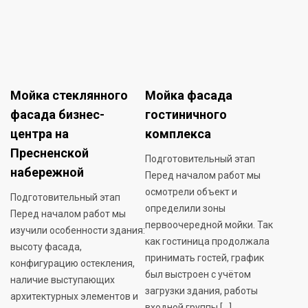
Мойка стеклянного
Мойка фасада
фасада бизнес-
гостиничного
центра на
комплекса
Пресненской
Подготовительный этап
набережной
Перед началом работ мы
осмотрели объект и
Подготовительный этап
определили зоны
Перед началом работ мы
первоочередной мойки. Так
изучили особенности здания:
как гостиница продолжала
высоту фасада,
принимать гостей, график
конфигурацию остекления,
был выстроен с учётом
наличие выступающих
загрузки здания, работы
архитектурных элементов и
входной группы […]